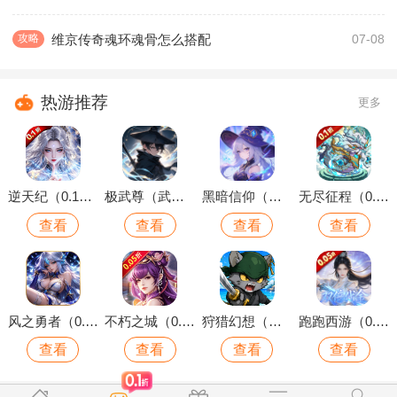
维京传奇魂环魂骨怎么搭配
攻略
07-08
热游推荐
更多
逆天纪（0.1折万抽真充版）
极武尊（武林论剑）
黑暗信仰（魔法远征）
无尽征程（0.1折每天送6480代金卷）
查看
查看
查看
查看
风之勇者（0.1折开局送千抽）
不朽之城（0.05折开局送自选金将）
狩猎幻想（内置0.1折上线送千抽）
跑跑西游（0.05折双倍代金买断版）
查看
查看
查看
查看