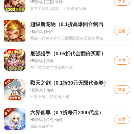
查看
H5游戏 | 三国 卡牌
真实卡牌0.1游戏，上线送魔吕布
超级新宠物（0.1折高爆回合制西游）
查看
H5游戏 | 回合
萌趣与策略并存的Q版西游题材回合制手游
最强猎手（0.05折代金翻倍买断）
查看
H5游戏 | 策略
放置类英雄养成策略手游
戮天之剑（0.1折30元无限代金券）
查看
H5游戏 | 仙侠
不肝不氪，轻松当大佬！
六界仙尊（0.1折每日2000代金）
查看
H5游戏 | 角色 仙侠
原版修仙手游