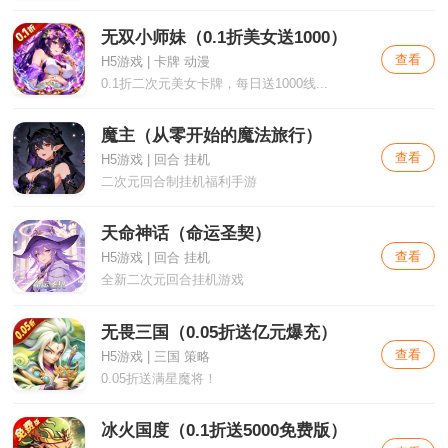
无双小师妹（0.1折美女送1000）
查看
H5游戏 | 卡牌 动漫
0.1折二次元美女卡牌，每日送1000线...
魔主（从零开始的魔法旅行）
查看
H5游戏 | 回合 挂机
二次元回合制挂机福利手游
天命神话（命运圣契）
查看
H5游戏 | 回合 挂机
全新二次元回合挂机游戏
无畏三国（0.05折送亿元爆充）
查看
H5游戏 | 三国 策略
0.05折送满星魔将！
冰火国度（0.1折送5000免费版）