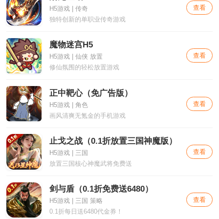
查看
H5游戏 | 传奇
独特创新的单职业传奇游戏
魔物迷宫H5
查看
H5游戏 | 仙侠 放置
修仙氛围的轻松放置游戏
正中靶心（免广告版）
查看
H5游戏 | 角色
画风清爽无氪金的手机游戏
止戈之战（0.1折放置三国神魔版）
查看
H5游戏 | 三国
放置三国核心神魔武将免费送
剑与盾（0.1折免费送6480）
查看
H5游戏 | 三国 策略
0.1折每日送6480代金券！