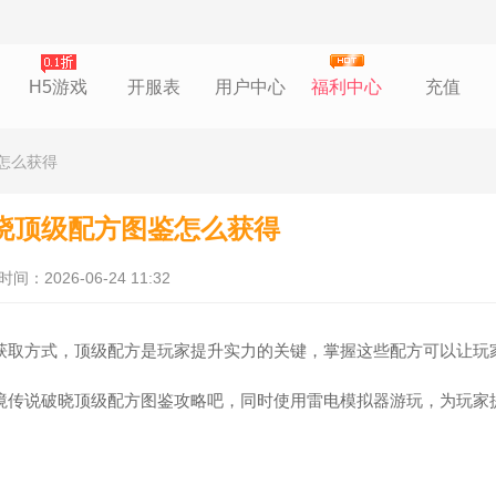
H5游戏
开服表
用户中心
福利中心
充值
怎么获得
晓顶级配方图鉴怎么获得
间：2026-06-24 11:32
获取方式，顶级配方是玩家提升实力的关键，掌握这些配方可以让玩
境传说破晓顶级配方图鉴攻略吧，同时使用雷电模拟器游玩，为玩家