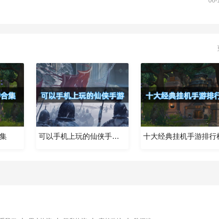
06-
集
可以手机上玩的仙侠手机页游合集
十大经典挂机手游排行