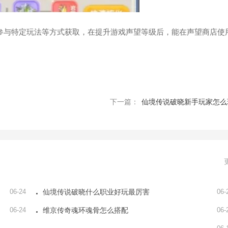
参与特定玩法等方式获取，在提升游戏声望等级后，能在声望商店使
下一篇：
仙境传说破晓新手玩家怎么
06-24
仙境传说破晓什么职业好玩最厉害
06-
06-24
维京传奇魂环魂骨怎么搭配
06-