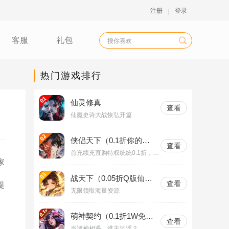
注册
登录
客服
礼包
热门游戏排行
仙灵修真
查看
仙魔史诗大战恢弘开篇
侠侣天下（0.1折你的江
查看
湖）
首充续充直购特权统统0.1折，轻
家
松挂机，圆你仗剑江湖之梦。
战天下（0.05折Q版仙
查看
提
域）
无限领取海量资源
萌神契约（0.1折1W免费
查看
版）
当诸神相遇，谁主沉浮？