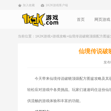
加入收藏
1K2K游戏客户端
首页
网页游戏
当前位置：
1K2K游戏
>
游戏攻略
>仙境传说破晓顶级配方图鉴
仙境传说破
发布时
今天带来仙境传说破晓顶级配方图鉴攻略及其
轻松应对游戏中各类挑战。玩家们速速码住这份仙
供流畅的游戏体验和丰富的功能。