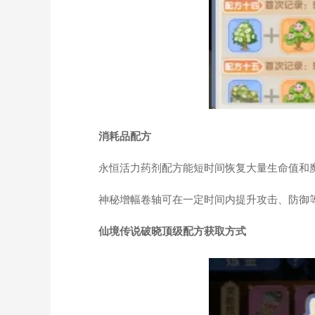
消耗品配方
永恒活力药剂配方能短时间恢复大量生命值和
神秘增幅卷轴可在一定时间内提升攻击、防御
仙境传说破晓顶级配方获取方式