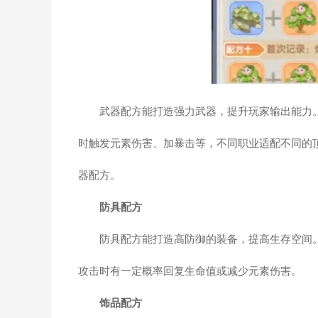
战纪）
天空的魔幻城H5
天下策（0.1折
开宝箱）
梦幻之城
斩魔问道
武器配方能打造强力武器，提升玩家输出能力
斩魔问道H5
时触发元素伤害、加暴击等，不同职业适配不同的
器配方。
防具配方
防具配方能打造高防御的装备，提高生存空间
攻击时有一定概率回复生命值或减少元素伤害。
饰品配方