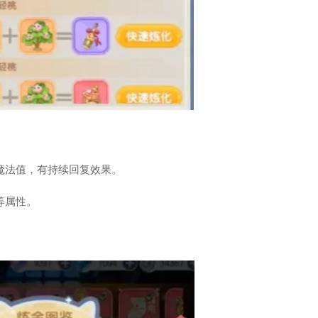
魔法值，有持续回复效果。
等属性。