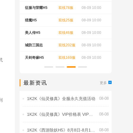
飞驰
 10:05
征服与荣耀H5
双线78服
08-09 10:00
斩魔问道
 10:00
猎魔H5
双线25服
08-09 10:00
无双之王
版）
 10:00
美人传H5
双线46服
08-09 10:00
颤抖吧三国
折龙图神
 10:00
城防三国志
双线202服
08-09 10:00
王城霸业H
 10:00
天剑奇缘H5
双线169服
08-09 10:00
绝世神功H
武
最新资讯
更多
1K2K《仙灵修真》全服永久充值活动
08-08
到
1K2K《仙灵修真》VIP价格表 VIP多
08-08
少钱
1K2K《西游除妖H5》8月8日-8月14
08-08