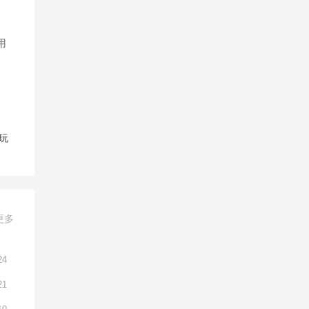
用
玩
更多
24
21