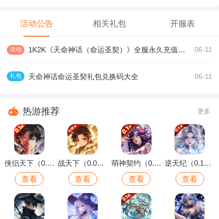
活动公告
相关礼包
开服表
1K2K《天命神话（命运圣契）》全服永久充值活动
活动
06-11
天命神话命运圣契礼包兑换码大全
礼包
06-11
热游推荐
更多
侠侣天下（0.1折你的江湖）
战天下（0.05折Q版仙域）
萌神契约（0.1折1W免费版）
逆天纪（0.1折万抽真充版）
查看
查看
查看
查看