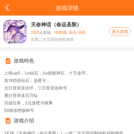
游戏详情
天命神话（命运圣契）
进入游戏
1503
人在玩
H5游戏
回合 挂机
全新二次元回合挂机游戏
游戏特色
上线vip5，1w钻石，1w技能神石，十万金币，
首冲四倍钻石，送橙卡，
次日登录送伙伴，三日登录送称号，
累计登录送百万钻
完成任务，1元送橙卡骑乘
50级送绝版称号
游戏介绍
1K2K《天命神话（命运圣契）》一款二次元回合制挂机福利游戏，