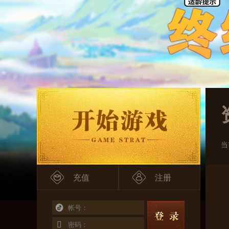
当
充值
注册