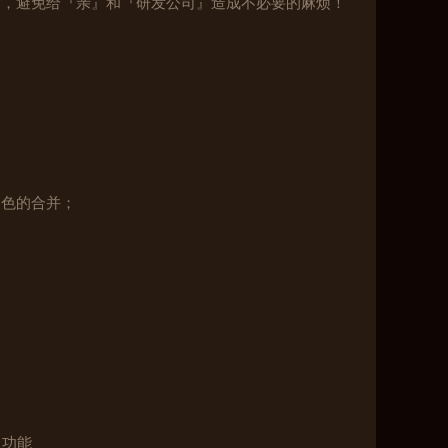
则，避免给『亲』和『研发公司』造成不必要的麻烦！
角色的合并；
名功能