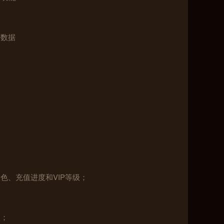
等数据
色、充值进度和VIP等级；
；
收；