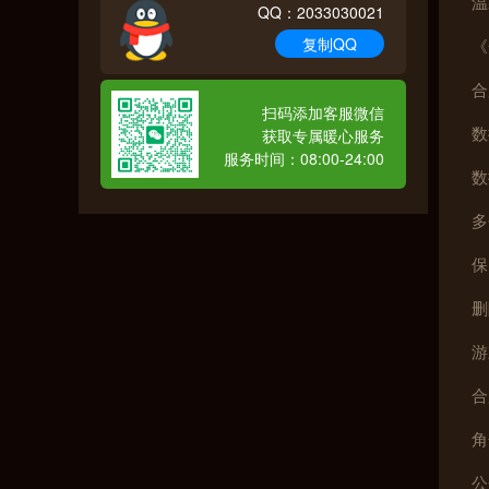
温
QQ：2033030021
复制QQ
《
合
扫码添加客服微信
数
获取专属暖心服务
服务时间：08:00-24:00
数
多
保
删
游
合
角
公