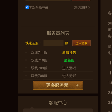
下次自动登录
忘记密码？
各
为
前
服务器列表
务
快速选服：
服
进入游戏
请
双线711服
新服预告
迟
双线710服
最新服
【
双线709服
进入游戏
【
双线708服
进入游戏
1.
2.
客服中心
3.