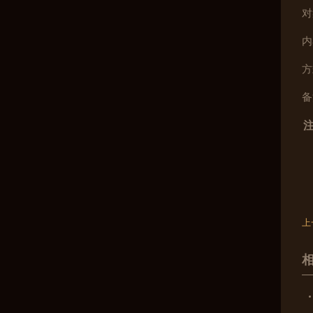
对
内
方
备
上