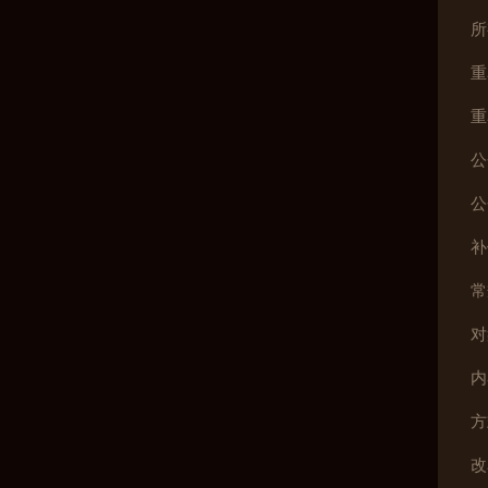
所
重
重
公
公
补
常
对
内
方
改