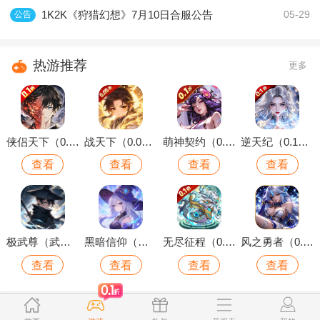
1K2K《狩猎幻想》7月10日合服公告
公告
05-29
热游推荐
更多
侠侣天下（0.1折你的江湖）
战天下（0.05折Q版仙域）
萌神契约（0.1折1W免费版）
逆天纪（0.1折万抽真充版）
查看
查看
查看
查看
极武尊（武林论剑）
黑暗信仰（魔法远征）
无尽征程（0.1折每天送6480代金卷）
风之勇者（0.1折开局送千抽）
查看
查看
查看
查看