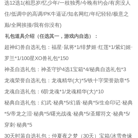
选12选1(相思岁/忆少年/一枝独秀/今晚有约会/有房没人
住/低调中的高调/PK牛逼证/知名网红/年纪轻轻/极意之
巅/全网挨揍/我有你没有)
礼包道具介绍（任选其一，游戏内自选）：
超神幻兽自选礼包：福星·鼠将*1/绯梦姬·红莲*1/紫幻姬·
罗兰*1/100星XO兽礼包*150
神圣自选礼包：神圣守护4选1宝箱*4/秘典自选礼包*3
龙魂荣誉自选礼包：龙魂精华(大)*5/铁十字荣誉勋章*5
龙魂自选礼包：6阶龙魂*1/龙魂精华(大)*10
秘典自选礼包：幻武·秘典*5/幻盾·秘典*5/生命印记·秘典
*5/帝龙之泪·秘典*5/曙光战魂·秘典*5/圣耀符文·秘典*5/
穿刺·秘典*5
30天时装自选礼包：仲夏夜之梦（30天）宝箱/冰雪奇缘