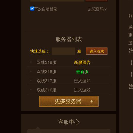
下次自动登录
忘记密码？
各
感
更
服务器列表
游
快速选服：
服
进入游戏
双线319服
新服预告
【
双线318服
最新服
【
双线317服
进入游戏
双线316服
进入游戏
客服中心