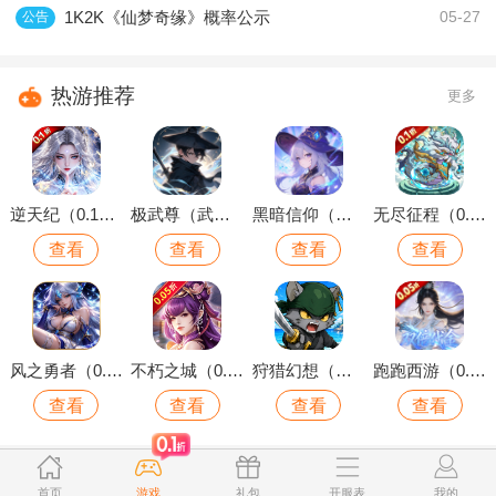
1K2K《仙梦奇缘》概率公示
公告
05-27
热游推荐
更多
逆天纪（0.1折万抽真充版）
极武尊（武林论剑）
黑暗信仰（魔法远征）
无尽征程（0.1折每天送6480代金卷）
查看
查看
查看
查看
风之勇者（0.1折开局送千抽）
不朽之城（0.05折开局送自选金将）
狩猎幻想（内置0.1折上线送千抽）
跑跑西游（0.05折双倍代金买断版）
查看
查看
查看
查看
首页
游戏
礼包
开服表
我的