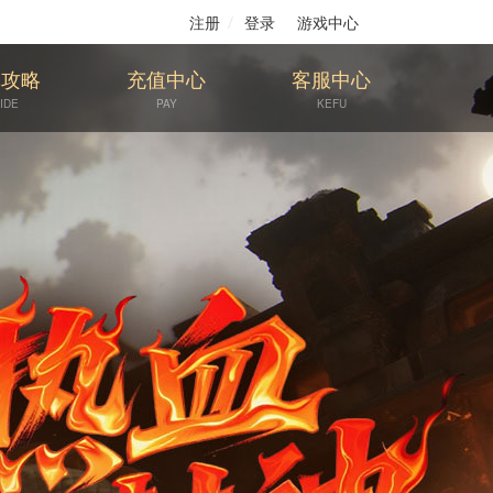
注册
登录
游戏中心
戏攻略
充值中心
客服中心
IDE
PAY
KEFU