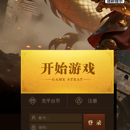
充平台币
注册