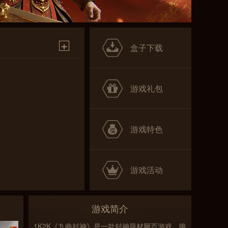
+
盒子下载
游戏礼包
游戏特色
游戏活动
游戏简介
1K2K《九曲封神》是一款封神题材网页游戏，唯