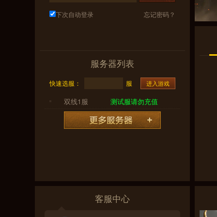
下次自动登录
忘记密码？
服务器列表
快速选服：
服
进入游戏
双线1服
测试服请勿充值
客服中心