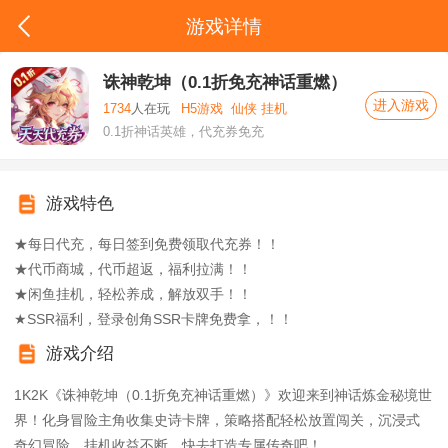
游戏详情
诛神乾坤（0.1折免充神话重燃）
进入游戏
1734
人在玩
H5游戏
仙侠 挂机
0.1折神话英雄，代充券免充
游戏特色
★每日代充，每日签到免费领取代充券！！
★代币商城，代币超返，福利拉满！！
★闲鱼挂机，轻松养成，解放双手！！
★SSR福利，登录创角SSR卡牌免费拿，！！
游戏介绍
1K2K《诛神乾坤（0.1折免充神话重燃）》欢迎来到神话炼金秘境世
界！化身冒险主角收集史诗卡牌，策略搭配轻松放置闯关，沉浸式
奇幻冒险，挂机收益不断，快去打造专属传奇吧！