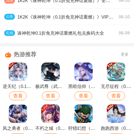
1K2K《诛神乾坤（0.1折免充神话重燃）》全服永久充值活动
活动
06-10
1K2K《诛神乾坤（0.1折免充神话重燃）》VIP价格表 VIP多少钱
公告
06-10
诛神乾坤0.1折免充神话重燃礼包兑换码大全
礼包
06-09
热游推荐
更多
逆天纪（0.1折万抽真充版）
极武尊（武林论剑）
黑暗信仰（魔法远征）
无尽征程（0.1折每天送6480代金卷）
查看
查看
查看
查看
风之勇者（0.1折开局送千抽）
不朽之城（0.05折开局送自选金将）
狩猎幻想（内置0.1折上线送千抽）
跑跑西游（0.05折双倍代金买断版）