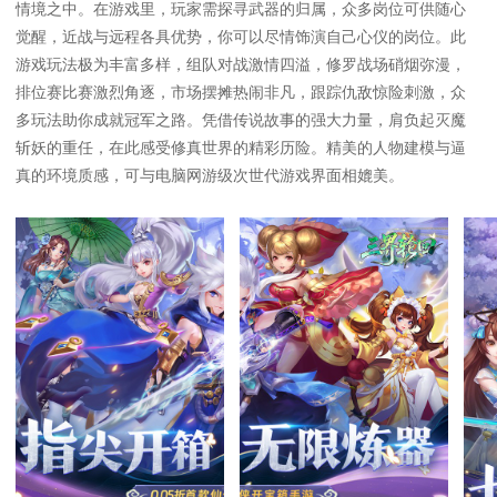
情境之中。在游戏里，玩家需探寻武器的归属，众多岗位可供随心
觉醒，近战与远程各具优势，你可以尽情饰演自己心仪的岗位。此
游戏玩法极为丰富多样，组队对战激情四溢，修罗战场硝烟弥漫，
排位赛比赛激烈角逐，市场摆摊热闹非凡，跟踪仇敌惊险刺激，众
多玩法助你成就冠军之路。凭借传说故事的强大力量，肩负起灭魔
斩妖的重任，在此感受修真世界的精彩历险。精美的人物建模与逼
真的环境质感，可与电脑网游级次世代游戏界面相媲美。