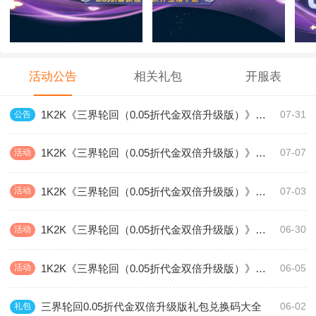
活动公告
相关礼包
开服表
1K2K《三界轮回（0.05折代金双倍升级版）》10月5日停服公告
公告
07-31
1K2K《三界轮回（0.05折代金双倍升级版）》7月8日-7月10日充值活动
活动
07-07
1K2K《三界轮回（0.05折代金双倍升级版）》7月4日-7月7日充值活动
活动
07-03
1K2K《三界轮回（0.05折代金双倍升级版）》7月1日-7月3日充值活动
活动
06-30
1K2K《三界轮回（0.05折代金双倍升级版）》全服永久充值活动
活动
06-05
三界轮回0.05折代金双倍升级版礼包兑换码大全
礼包
06-02