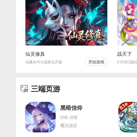
仙灵修真
战天下
开始游戏
仙魔史诗大战恢弘开篇
0.05折Q版
三端页游
黑暗信仰
挂机 动漫
魔法远征