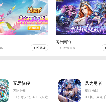
萌神契约
开始游戏
仙域
0.1折1W免费版
无尽征程
风之勇者
西游 挂机
魔幻 卡牌
0.1折每天送6480代金卷
0.1折开局送