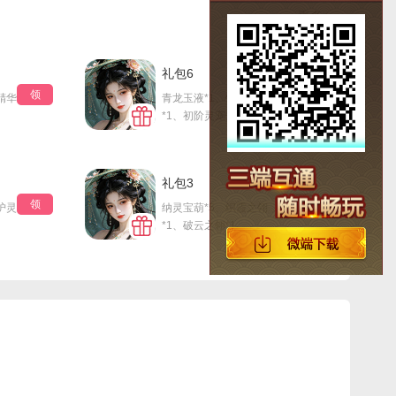
更多+
礼包6
领
领
精华
青龙玉液*1、镇岳宝玉
*1、初阶灵宠丹*20
礼包3
领
领
护灵
纳灵宝葫*5、织霞之翎
*1、破云之翎*1