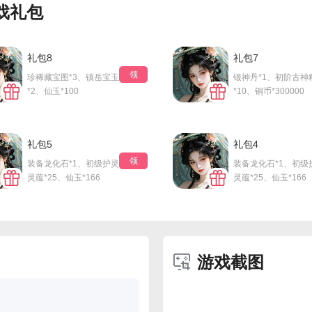
戏礼包
礼包8
礼包7
领
珍稀藏宝图*3、镇岳宝玉
锻神丹*1、初阶古神
*2、仙玉*100
*10、铜币*300000
礼包5
礼包4
领
装备龙化石*1、初级护灵
装备龙化石*1、初级
灵蕴*25、仙玉*166
灵蕴*25、仙玉*166
游戏截图