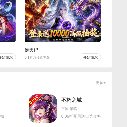
逆天纪
开始游戏
开始游戏
0.1折万抽真充版
更多+
不朽之城
三国 策略
千抽
0.05折开局送自选金将