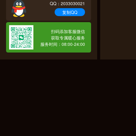
QQ：2033030021
复制QQ
扫码添加客服微信
获取专属暖心服务
服务时间：08:00-24:00