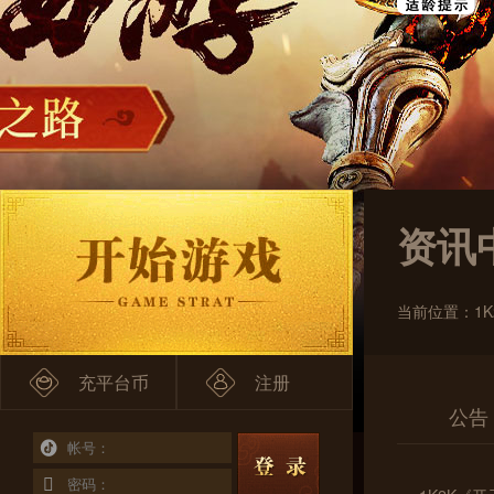
资讯
当前位置：
1
充平台币
注册
公告