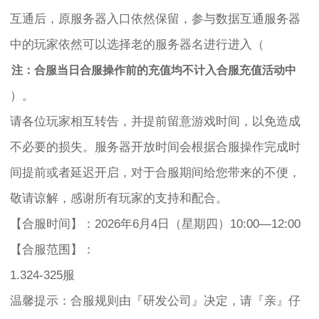
互通后，原服务器入口依然保留，参与数据互通服务器
中的玩家依然可以选择老的服务器名进行进入（
注：合服当日合服操作前的充值均不计入合服充值活动中
）。
请各位玩家相互转告，并提前留意游戏时间，以免造成
不必要的损失。服务器开放时间会根据合服操作完成时
间提前或者延迟开启，对于合服期间给您带来的不便，
敬请谅解，感谢所有玩家的支持和配合。
【合服时间】：2026年6月4日（星期四）10:00—12:00
【合服范围】：
1.324-325服
温馨提示：合服规则由『研发公司』决定，请『亲』仔