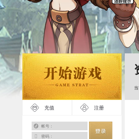
当
充值
注册