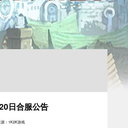
月20日合服公告
来源：1K2K游戏