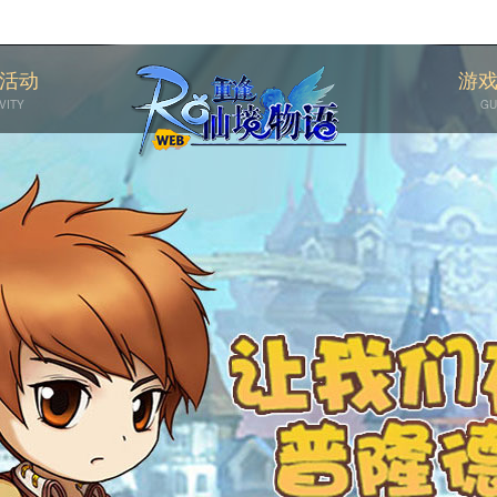
活动
游
VITY
GU