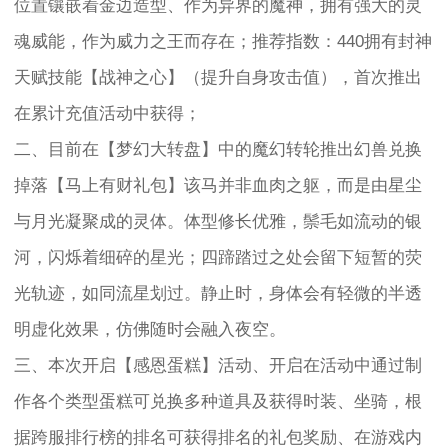
位置镶嵌着金边造型、作为异界的魔神，拥有强大的灵
魂威能，作为威力之王而存在；推荐指数：440拥有封神
天赋技能【战神之心】（提升自身攻击值），首次推出
在累计充值活动中获得；
二、目前在【梦幻大转盘】中的魔幻转轮推出幻兽兑换
掉落【马上有财礼包】该马并非血肉之躯，而是由星尘
与月光凝聚成的灵体。体型修长优雅，鬃毛如流动的银
河，闪烁着细碎的星光；四蹄踏过之处会留下短暂的荧
光轨迹，如同流星划过。静止时，身体会有轻微的半透
明虚化效果，仿佛随时会融入夜空。
三、本次开启【感恩蛋糕】活动、开启在活动中通过制
作各个类型蛋糕可兑换多种道具及获得时装、坐骑，根
据跨服排行榜的排名可获得排名的礼包奖励、在游戏内