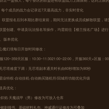
防止一盟独大，每个赛区的联盟还有联盟战力上限限制，达到上限
i）每个成员的战力会记录近7天最高战力，非实时变化
ii）联盟报名后到本期比赛结束前，期间无法更换成员或解散联盟，
.联盟创建、申请及玩法报名等操作，均需前往【楼兰报名广场】进行
、版本优化
.心魔幻境每日开放时间修改：
服120~359天区服：10:30~11:3021:00~22:00，开服360天+区服：00:0
.无尽塔难度下调：无尽塔副本通关时长由60秒增加为90秒
.霸业特权-自动挂机-自动购买随机符/回城符功能优化升级
.道具优化：
1)炽焰·天魔战甲（男）修改为可放入仓库
2)铭刻领书、基础材料礼包、神威通行证修改为可叠加