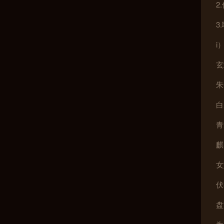
2
3
i
玄
朱
白
青
麒
女
伏
盘