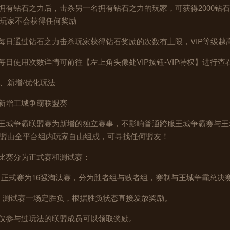
.拥有钻石之力后，击杀另一名拥有钻石之力的玩家，可获得2000钻石
玩家不会获得任何奖励
.每日通过钻石之力击杀玩家获得钻石奖励的次数有上限，VIP等级越
.每日使用次数详情可前往【左上角头像处VIP按钮-VIP特权】进行查
、新增/优化玩法
.新增王城争霸联盟赛
.王城争霸联盟赛为新增的独立赛事，不影响普通跨服王城争霸赛与
盟由全平台组内玩家自由组成，可寻找任何盟友！
.比赛分为正式赛和测试赛：
）正式赛为16强淘汰赛，分为胜者组与败者组，赛制与王城争霸总
i）测试赛一场定胜负，根据胜负状态直接发放奖励。
.仅参与过玩法的联盟成员可以领取奖励。