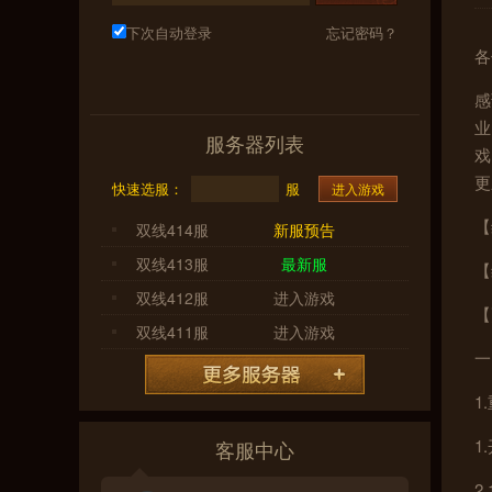
下次自动登录
忘记密码？
各
感
业
服务器列表
戏
更
快速选服：
服
进入游戏
【
双线414服
新服预告
双线413服
最新服
【
双线412服
进入游戏
【
双线411服
进入游戏
一
1
1
客服中心
2