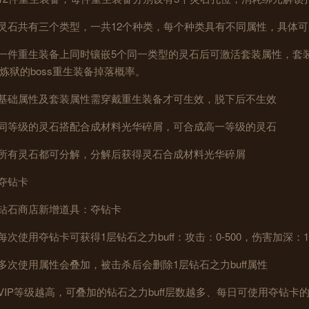
.灵石共有三个类型，一共12个种类，每个种类具有不同属性，具体可
.一件重生装备上同时镶嵌5个同一类型的灵石后可激活套装属性，
炼狱的boss重生装备掉落概率。
.基础属性及套装属性需穿戴重生装备才可生效，脱下后不生效
.同等级的灵石搭配合成材料光华碎屑，可合成高一等级的灵石
.所有灵石都可分解，分解后获得灵石合成材料光华碎屑
.夺钻卡
.钻石商店新增道具：夺钻卡
.每次使用夺钻卡可获得1层钻石之力buff：攻击：0-500，伤害加深
.多次使用属性会叠加，被击杀后会删除1层钻石之力buff属性
.VIP等级越高，可叠加的钻石之力buff层数越多、每日可使用夺钻卡