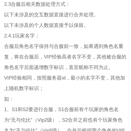
2.3合服后相关数据处理方式：
以下未涉及的交互数据直接进行合并处理。
以下未涉及的个人数据直接予以保留。
2.4.1玩家名字：
合服后角色名字保持与合服前一致，如果遇到角色名重
复，将在合服后，VIP经验高者名字不变，其他被合服的
角色名字后面递增数字标识，直至昵称不同为止。
VIP经验相同，按照服务器id，最小的名字不变，其他加
上随机数字标识；
如：
1、S1和S2要进行合服，S1合服前有个玩家的角色名
为“无与伦比”（Vip2级），S2合并之前也有个玩家角色
名为“无与伦比”（Vip5级），合并后根据两个角色的VIP