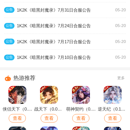
1K2K《暗黑封魔录》7月31日合服公告
公告
05-20
1K2K《暗黑封魔录》7月24日合服公告
公告
05-20
1K2K《暗黑封魔录》7月17日合服公告
公告
05-20
1K2K《暗黑封魔录》7月10日合服公告
公告
05-20
热游推荐
更多
侠侣天下（0.1折你的江湖）
战天下（0.05折Q版仙域）
萌神契约（0.1折1W免费版）
逆天纪（0.1折万抽真充版）
查看
查看
查看
查看