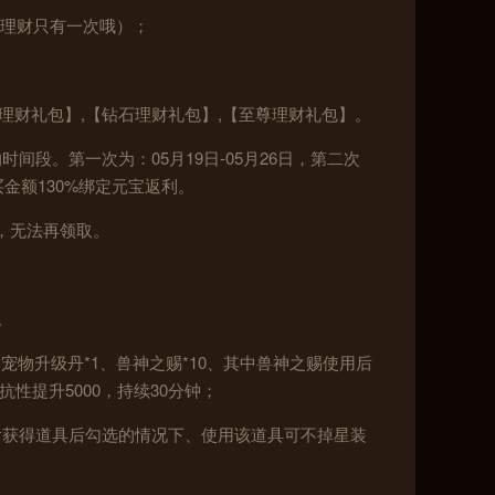
的理财只有一次哦）；
理财礼包】,【钻石理财礼包】,【至尊理财礼包】。
段。第一次为：05月19日-05月26日，第二次
购买金额130%绑定元宝返利。
，无法再领取。
。
物升级丹*1、兽神之赐*10、其中兽神之赐使用后
性提升5000，持续30分钟；
后获得道具后勾选的情况下、使用该道具可不掉星装