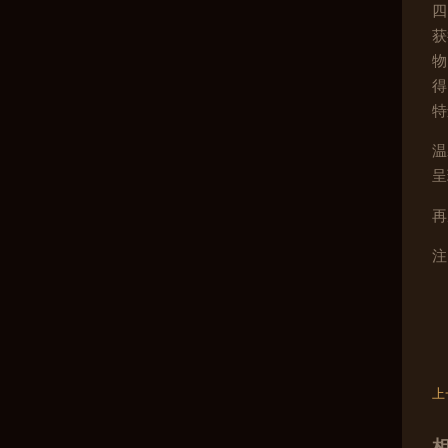
四
获
物
得
特
温
呈
再
注
上