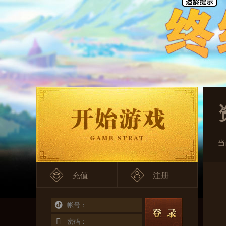
当
充值
注册