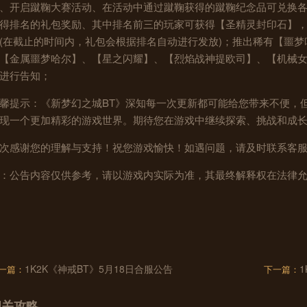
、开启蹴鞠大赛活动、在活动中通过蹴鞠获得的蹴鞠纪念品可兑换
得排名的礼包奖励、其中排名前三的玩家可获得【圣精灵封印石】
(在截止的时间内，礼包会根据排名自动进行发放)；推出稀有【噩
【金属噩梦哈尔】、【星之闪耀】、【烈焰战神提欧司】、【机械
进行告知；
馨提示：《新梦幻之城BT》深知每一次更新都可能给您带来不便，
现一个更加精彩的游戏世界。期待您在游戏中继续探索、挑战和成
次感谢您的理解与支持！祝您游戏愉快！如遇问题，请及时联系客
：公告内容仅供参考，请以游戏内实际为准，其最终解释权在法律允
1K2K《神戒BT》5月18日合服公告
一篇：
下一篇：
相关攻略