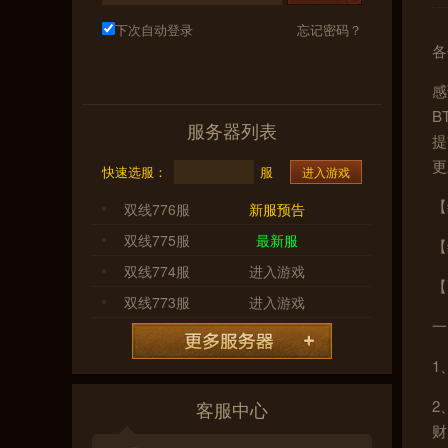
下次自动登录
忘记密码？
各
感
B
服务器列表
提
更
快速选服：
服
进入游戏
【
双线776服
新服预告
双线775服
最新服
【
双线774服
进入游戏
【
双线773服
进入游戏
一
1
2
客服中心
财