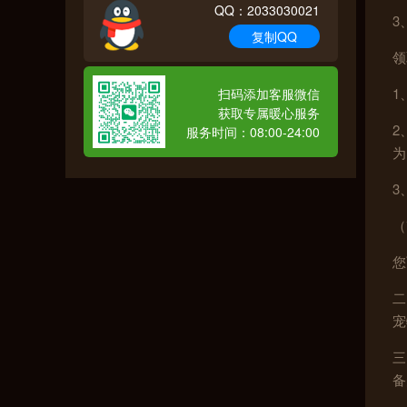
QQ：2033030021
3
复制QQ
领
1
扫码添加客服微信
获取专属暖心服务
2
服务时间：08:00-24:00
为
3
（
您
二
宠
三
备