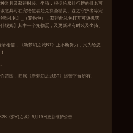
各种道具及获得时装、坐骑，根据跨服排行榜的排名可
，该道具可在宠物使者处兑换圣精灵、森之守护者等宠
梦吟唱礼包】_（宠物包），获得此礼包打开可随机获
女仆妮姆】其中一个宠物蛋，及更新稀有时装及坐骑、
但请相信，《新梦幻之城BT》正不断努力，只为给您
长！
服。
许范围，归属《新梦幻之城BT》运营平台所有。
1K2K《梦幻之城》5月19日更新维护公告