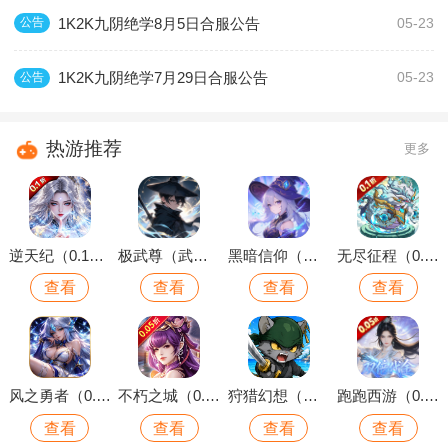
1K2K九阴绝学8月5日合服公告
公告
05-23
1K2K九阴绝学7月29日合服公告
公告
05-23
热游推荐
更多
逆天纪（0.1折万抽真充版）
极武尊（武林论剑）
黑暗信仰（魔法远征）
无尽征程（0.1折每天送6480代金卷）
查看
查看
查看
查看
风之勇者（0.1折开局送千抽）
不朽之城（0.05折开局送自选金将）
狩猎幻想（内置0.1折上线送千抽）
跑跑西游（0.05折双倍代金买断版）
查看
查看
查看
查看