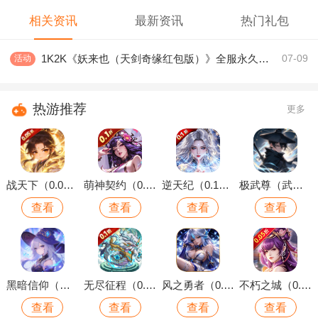
相关资讯
最新资讯
热门礼包
1K2K《妖来也（天剑奇缘红包版）》全服永久充值活动
活动
07-09
热游推荐
更多
战天下（0.05折Q版仙域）
萌神契约（0.1折1W免费版）
逆天纪（0.1折万抽真充版）
极武尊（武林论剑）
查看
查看
查看
查看
黑暗信仰（魔法远征）
无尽征程（0.1折每天送6480代金卷）
风之勇者（0.1折开局送千抽）
不朽之城（0.05折开局送自选金将）
查看
查看
查看
查看