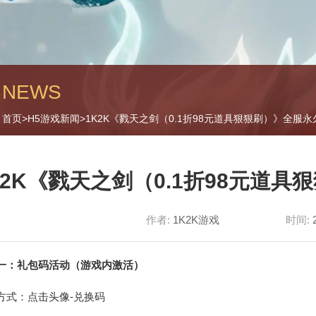
闻
NEWS
首页
>
H5游戏新闻
>1K2K《戮天之剑（0.1折98元道具狠狠刷）》全服
K2K《戮天之剑（0.1折98元道
作者:
1K2K游戏
时间:
一：礼包码活动（游戏内激活）
方式：点击头像-兑换码