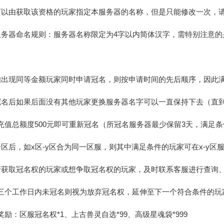
可以由获取该资格的玩家指定本服务器的名称，但是只能修改一次，
服务器命名规则：服务器名称限定为4字以内简体汉字，需特别注意
如出现同等金额玩家同时申请冠名，则按申请时间的先后顺序，因此
冠名后如果后面没有其他玩家更换服务器名字可以一直保持下去（直
充值总额度500元即可重新冠名（所冠名服务器最少保留3天，满足
合区后，如x区-y区合为同一区服，则其中满足条件的玩家可在x-y区
请获取冠名权的玩家或想争取冠名权的玩家，及时联系客服进行查询
三个工作日内未冠名则视为放弃冠名权，延伸至下一个符合条件的玩
奖励：区服冠名权*1、上古兽灵自选*99、高级星魂袋*999