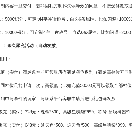
定制内容一旦交付，若非因我方制作失误导致的问题，不接受修改或
1：5000积分，可定制4字神话称号，自选6条属性。比如闪避+1000
2：10000积分，可定制4字上古称号，自选6条属性。比如闪避+2000
二：永久累充活动（自动发放）
规则：
充值（实付）满足条件即可领取所有满足档位返利（满足高档位可同
相同档位只能申请一次，高领低（比如充值50000元可以领取全部档
达到申请条件的玩家，请联系平台客服申请后进行礼包码发放
累充（实付）328元：魂铃*500、高级星魂袋*999、称号·超级神器*1
累充（实付）648元：通天角*500、通天角*500、高级星魂袋*999、