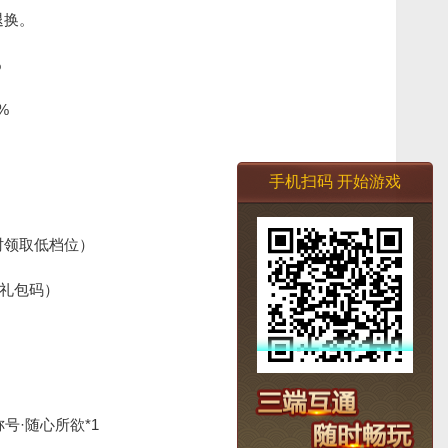
退换。
%
%
手机扫码
开始游戏
时领取低档位）
位礼包码）
称号·随心所欲*1