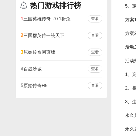
热门游戏排行榜
5、
三国英雄传奇（0.1折免费版）
1
查看
方案
方案
三国群英传一统天下
2
查看
活动
原始传奇网页版
3
查看
活动
百战沙城
4
查看
1、
原始传奇H5
5
查看
2、
3、
永久
永久