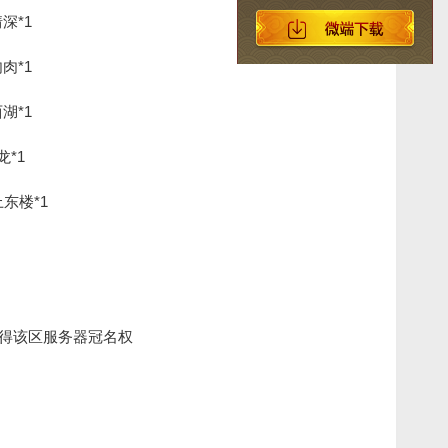
深*1
肉*1
湖*1
龙*1
东楼*1
获得该区服务器冠名权