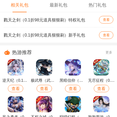
相关礼包
最新礼包
热门礼包
戮天之剑（0.1折98元道具狠狠刷）特权礼包
查看
戮天之剑（0.1折98元道具狠狠刷）新手礼包
查看
热游推荐
更多
逆天纪（0.1折万抽真充版）
极武尊（武林论剑）
黑暗信仰（魔法远征）
无尽征程（0.1折每天送6480代金卷）
查看
查看
查看
查看
风之勇者（0.1折开局送千抽）
不朽之城（0.05折开局送自选金将）
狩猎幻想（内置0.1折上线送千抽）
跑跑西游（0.05折双倍代金买断版）