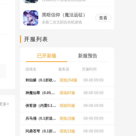
黑暗信仰（魔法远征）
查看
全新二次元回合挂机游戏
开服列表
已开新服
新服预告
游戏名
服务器
开服时间
 09:00
剑仙缘（0.1折砍树
双线154服
08-08 09:00
跑跑西游（
领代金）
双倍代金
 09:00
神魔仙尊（0.05折
双线87服
08-08 09:00
霸者天下H
更多+
扣版）
 09:00
侠客游（内置0.1折
双线50服
08-08 09:00
王道三国（
凡尘悟道）
天送648
 09:00
兵马俑（0.1折送10
双线15服
08-08 09:00
狩猎幻想
W代金券）
 09:00
问鼎苍穹（0.1折天
双线13服
08-08 09:00
霸者天下