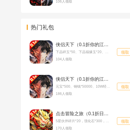
106人领取
热门礼包
侠侣天下（0.1折你的江湖）至尊礼包
下品碎玉*50、下品福缘玉*20、洗练石*10
领取
104人领取
侠侣天下（0.1折你的江湖）新手礼包
元宝*500、铜钱*50000、10W经验丹*5
领取
186人领取
点击冒险之旅（0.1折日增百抽福利版）专属礼包
5星伙伴碎片*20，强化石*300，伙伴经验*10万
领取
170人领取