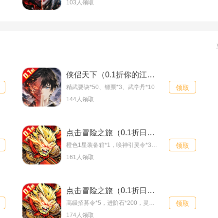
103人领取
折美女送2000）
召唤师纷争（0.05
双线11服
08-08
折百万代金狂潮）
最强猎手（0.05折6
双线5服
08-08
480双倍代金）
九界问仙（0.1折送
双线18服
08-08
代金免充版）
侠侣天下（0.1折你的江湖）特权礼包
奇缘幻境（0.1折巾
双线16服
08-08
精武要诀*50、镖票*3、武学丹*10
领取
帼不让须眉）
跑跑西游（0.05折
双线4服
08-08
144人领取
双倍代金买断版）
点击冒险之旅（0.1折日增百抽福利版）特权礼包
橙色1星装备箱*1，唤神引灵令*3，仙玉*666
领取
161人领取
点击冒险之旅（0.1折日增百抽福利版）新手礼包
高级招募令*5，进阶石*200，灵石*20万
领取
174人领取