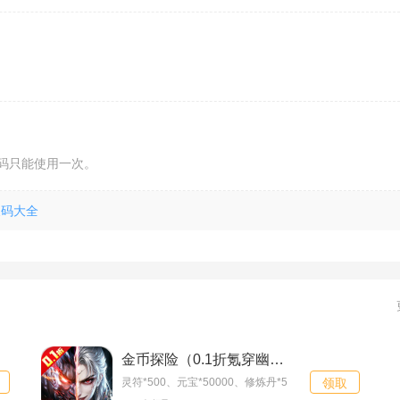
码只能使用一次。
换码大全
兵马俑（0.1折送10
双线15服
08-08
W代金券）
问鼎苍穹（0.1折天
双线13服
08-08
天送648）
兽厂大佬
双线101服
08-08
西游冒险（0.1折每
双线16服
08-08
金币探险（0.1折氪穿幽冥乱世）新手礼包
灵符*500、元宝*50000、修炼丹*5
领取
日6480双倍版）
无双小师妹（0.05
双线14服
08-08