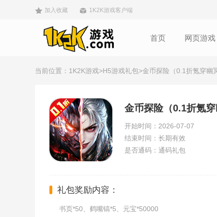
加入收藏
1K2K游戏客户端
首页
网页游戏
当前位置：
1K2K游戏
>
H5游戏礼包
>金币探险（0.1折氪穿
金币探险（0.1折氪
开始时间：2026-07-07
结束时间：长期有效
是否通码：通码礼包
礼包奖励内容：
书页*50、鹤嘴镐*5、元宝*50000