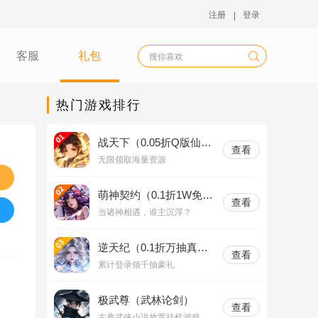
注册
登录
客服
礼包
热门游戏排行
战天下（0.05折Q版仙
查看
域）
无限领取海量资源
萌神契约（0.1折1W免费
查看
版）
当诸神相遇，谁主沉浮？
逆天纪（0.1折万抽真充
查看
版）
累计登录领千抽豪礼
极武尊（武林论剑）
查看
古典武侠小说放置挂机游戏