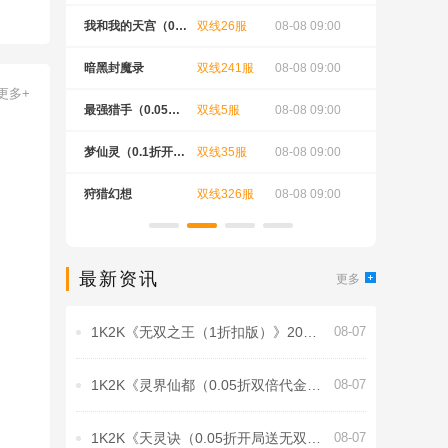
天送648）
 09:00
我和我的天宫（0.0
双线26服
08-08 09:00
梦仙灵（0
5折双倍代金至尊
送足球宝
 09:00
暗黑封魔录
双线241服
08-08 09:00
灵界仙都（
更多+
版）
买断商城
 09:00
最强猎手（0.05折6
双线5服
08-08 09:00
刀空（内
480双倍代金）
 09:00
梦仙灵（0.1折开局
双线35服
08-08 09:00
兽厂大佬
送足球宝贝）
 09:00
狩猎幻想
双线326服
08-08 09:00
凡人飞剑（
神爆刷版
最新资讯
更多
1K2K《无双之王（1折扣版）》2026
08-07
年8月8日-8月14日充值活动
1K2K《灵界仙都（0.05折双倍代金买
08-07
断版）》8月8日-8月12日充值活动
1K2K《天灵诀（0.05折开局送无双门
08-07