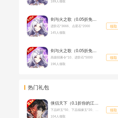
189人领取
剑与火之歌（0.05折免费版领万抽）内测员礼包
进阶石*3666、点星石*2000
领取
145人领取
剑与火之歌（0.05折免费版领万抽）群聊礼包
高级招募令*10、进阶石*5000
领取
196人领取
热门礼包
侠侣天下（0.1折你的江湖）至尊礼包
下品碎玉*50、下品福缘玉*20、洗练石*10
领取
104人领取