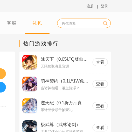
注册
登录
客服
礼包
热门游戏排行
战天下（0.05折Q版仙
查看
域）
无限领取海量资源
萌神契约（0.1折1W免费
查看
版）
当诸神相遇，谁主沉浮？
逆天纪（0.1折万抽真充
查看
版）
累计登录领千抽豪礼
极武尊（武林论剑）
查看
古典武侠小说放置挂机游戏