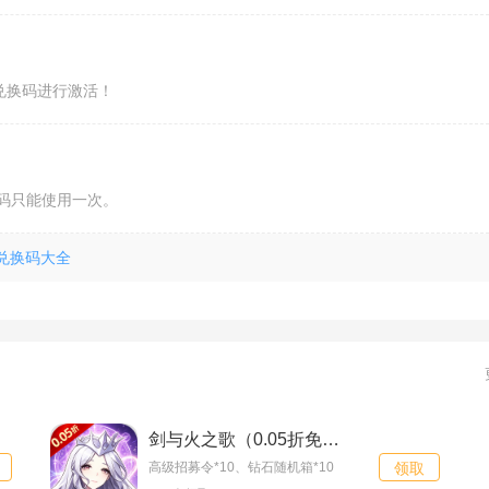
兑换码进行激活！
码只能使用一次。
包兑换码大全
斩魔问道
双线1510服
08-08
斩魔问道H5
双线1510服
08-08
一剑屠龙（0.05折
双线27服
08-08
送SSS坦克）
冒险之旅（0.1折天
双线29服
08-08
剑与火之歌（0.05折免费版领万抽）入群礼包
高级招募令*10、钻石随机箱*10
领取
天送1W代币）
超兽武装（0.1折千
双线30服
08-08