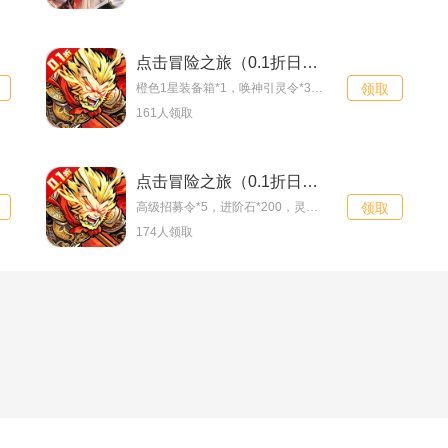
点击冒险之旅（0.1折日增百抽福利版）特权礼包
橙色1星装备箱*1，唤神引灵令*3，仙玉*666
领取
161人领取
点击冒险之旅（0.1折日增百抽福利版）新手礼包
高级招募令*5，进阶石*200，灵石*20万
领取
174人领取