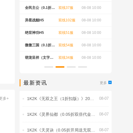
 10:05
全民主公（0.1折扣
双线37服
08-08 10:00
全民主公（
版）
版）
 10:05
异星战舰H5
双线102服
08-08 10:00
小鸡守卫H
 10:05
绝世神功H5
双线51服
08-08 10:00
刀剑笑之
 10:05
微微三国（0.1折64
双线54服
08-08 10:00
维京传奇
80免费版）
 10:05
萌宠呈祥（文字魔
双线34服
08-08 10:00
逐鹿皇城H
兽）
最新资讯
更多
更多+
1K2K《无双之王（1折扣版）》2026
08-07
年8月8日-8月14日充值活动
1K2K《灵界仙都（0.05折双倍代金买
08-07
断版）》8月8日-8月12日充值活动
1K2K《天灵诀（0.05折开局送无双门
08-07