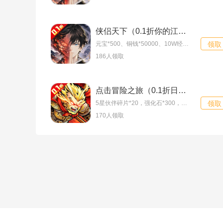
侠侣天下（0.1折你的江湖）新手礼包
元宝*500、铜钱*50000、10W经验丹*5
领取
186人领取
点击冒险之旅（0.1折日增百抽福利版）专属礼包
5星伙伴碎片*20，强化石*300，伙伴经验*10万
领取
170人领取