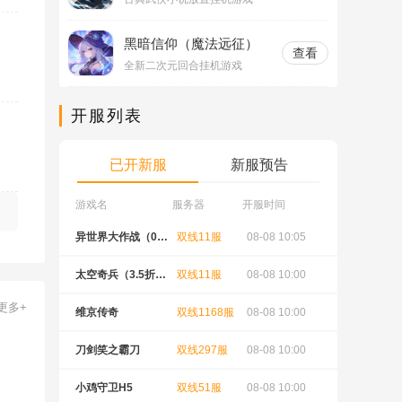
黑暗信仰（魔法远征）
查看
全新二次元回合挂机游戏
开服列表
已开新服
新服预告
游戏名
服务器
开服时间
 10:30
异世界大作战（0.0
双线11服
08-08 10:05
微微三国（
5折送稀有神宠）
打金版）
 10:30
太空奇兵（3.5折特
双线11服
08-08 10:00
太空奇兵（
更多+
种大乱斗）
种大乱斗
 10:05
维京传奇
双线1168服
08-08 10:00
佣兵突击队
日日送代
 10:05
刀剑笑之霸刀
双线297服
08-08 10:00
绝世神功H
 10:05
小鸡守卫H5
双线51服
08-08 10:00
异星战舰H